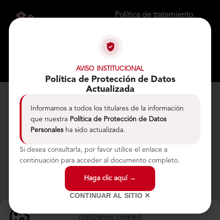
Política de tratamiento
de datos personales
Aviso de privacidad
Trabaje con nosotros
Copyright @ 2024 - All Rights
Reserved.
AVISO INSTITUCIONAL
Política de Protección de Datos
Actualizada
Informamos a todos los titulares de la información
que nuestra
Política de Protección de Datos
Personales
ha sido actualizada.
Si desea consultarla, por favor utilice el enlace a
continuación para acceder al documento completo.
Haga clic aquí →
CONTINUAR AL SITIO ✕
¡Utilizamos cookies!