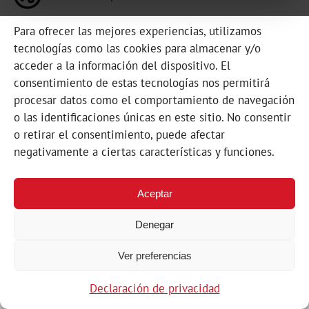
Para ofrecer las mejores experiencias, utilizamos
tecnologías como las cookies para almacenar y/o
Política de
acceder a la información del dispositivo. El
tratamiento de datos
personales
consentimiento de estas tecnologías nos permitirá
Aviso de privacidad
Trabaje con nosotros
procesar datos como el comportamiento de navegación
Copyright @ 2024 - All Rights
o las identificaciones únicas en este sitio. No consentir
Reserved.
o retirar el consentimiento, puede afectar
negativamente a ciertas características y funciones.
Aceptar
Denegar
Ver preferencias
Declaración de privacidad