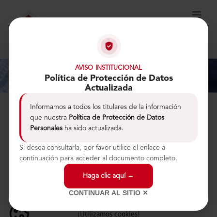
AVISO INSTITUCIONAL
Uncategorized
Política de Protección de Datos
Actualizada
Informamos a todos los titulares de la información
que nuestra
Política de Protección de Datos
Hello world!
Personales
ha sido actualizada.
Si desea consultarla, por favor utilice el enlace a
Welcome to WordPress. This is your first post. Edit
continuación para acceder al documento completo.
or [...]
Haga clic aquí →
Por
admin
|
marzo 28th, 2019
|
Uncategorized
|
1 comentario
CONTINUAR AL SITIO ✕
Más información
¡Utilizamos cookies!